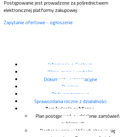
Postępowanie jest prowadzone za pośrednictwem
elektronicznej platformy zakupowej:
Zapytanie ofertowe - ogłoszenie
Informacje o Centrum
Wizja, misja i wartości
Dokumenty organizacyjne
Dyrekcja
Rada programowa
Sprawozdania roczne z działalności
Zamówienia publiczne
Plan postępowań o udzielenie zamówień
publicznych
Postępowania w których stosuje się