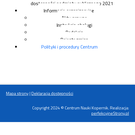
dostępności podmiotu publicznego 2021
Informacje organizacyjne
Akty prawne
Instrukcja obsługi
Redakcja
Rejestr zmian
Polityki i procedury Centrum
Mapa strony
|
Deklaracja dostępności
Copyright 2024 © Centrum Nauki Kopernik. Realizacja:
perfekcyjneStrony.pl