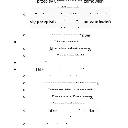
przepisy ustawy Prawo zamówień
publicznych
Postepowania w których nie stosuje
się przepisów ustawy Prawo zamówień
publicznych
Konsultacje rynkowe
Oferty pracy
Aktualne oferty pracy
Staż i praktyki
Ogłoszenia i konkursy
Udzielanie informacji publicznej
Deklaracja dostępności
Dostępność architektoniczna
Centrum Nauki Kopernik
Pracownia Przewrotu
Kopernikańskiego
Informacje zwrotne i dane
kontaktowe
Raport o stanie zapewniania