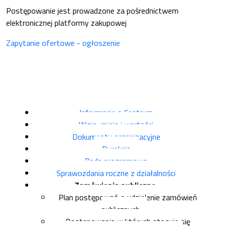
Postępowanie jest prowadzone za pośrednictwem
elektronicznej platformy zakupowej
Zapytanie ofertowe - ogłoszenie
Informacje o Centrum
Wizja, misja i wartości
Dokumenty organizacyjne
Dyrekcja
Rada programowa
Sprawozdania roczne z działalności
Zamówienia publiczne
Plan postępowań o udzielenie zamówień
publicznych
Postępowania w których stosuje się