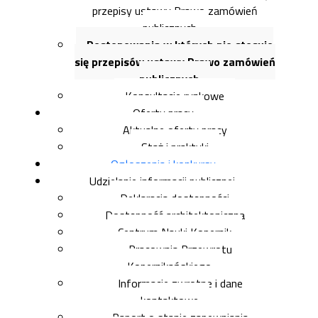
przepisy ustawy Prawo zamówień
publicznych
Postepowania w których nie stosuje
się przepisów ustawy Prawo zamówień
publicznych
Konsultacje rynkowe
Oferty pracy
Aktualne oferty pracy
Staż i praktyki
Ogłoszenia i konkursy
Udzielanie informacji publicznej
Deklaracja dostępności
Dostępność architektoniczna
Centrum Nauki Kopernik
Pracownia Przewrotu
Kopernikańskiego
Informacje zwrotne i dane
kontaktowe
Raport o stanie zapewniania