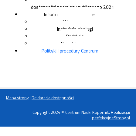
dostępności podmiotu publicznego 2021
Informacje organizacyjne
Akty prawne
Instrukcja obsługi
Redakcja
Rejestr zmian
Polityki i procedury Centrum
Mapa strony
|
Deklaracja dostępności
Copyright 2024 © Centrum Nauki Kopernik. Realizacja:
perfekcyjneStrony.pl